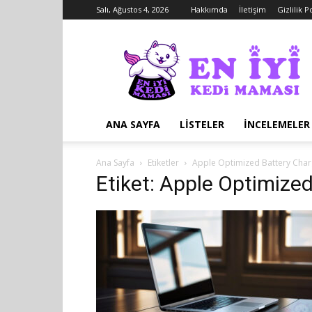
Salı, Ağustos 4, 2026
Hakkımda
İletişim
Gizlilik Po
En
İyi
Kedi
Maması
ANA SAYFA
LISTELER
İNCELEMELER
Ana Sayfa
Etiketler
Apple Optimized Battery Char
Etiket: Apple Optimize